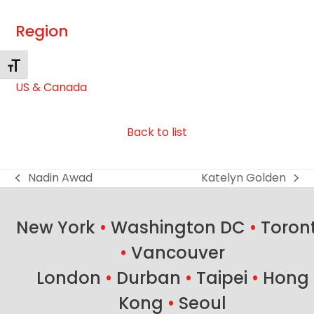
Region
Alternar tamaño de letra
US & Canada
Back to list
Nadin Awad
Katelyn Golden
previous
next
post:
post:
New York
•
Washington DC
•
Toron
•
Vancouver
London
•
Durban
•
Taipei
•
Hong
Kong
•
Seoul