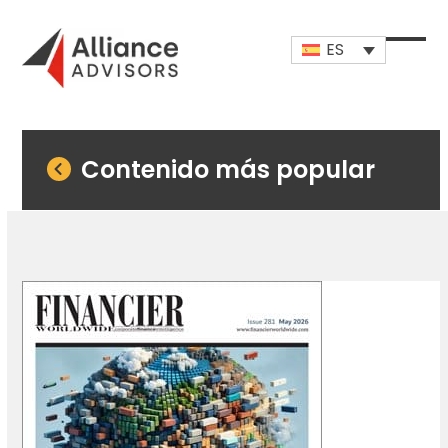
Skip
to
ES
content
Open
Close
mobi
mobi
men
men
Contenido más popular