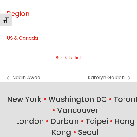
Region
Toggle Font size
US & Canada
Back to list
Nadin Awad
Katelyn Golden
previous
next
post:
post:
New York
•
Washington DC
•
Toron
•
Vancouver
London
•
Durban
•
Taipei
•
Hong
Kong
•
Seoul