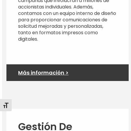
campañas que involucran a millones de
accionistas individuales. Además,
contamos con un equipo interno de diseño
para proporcionar comunicaciones de
solicitud mejoradas y personalizadas,
tanto en formatos impresos como
digitales.
Más información >
Alternar tamaño de letra
Gestión De