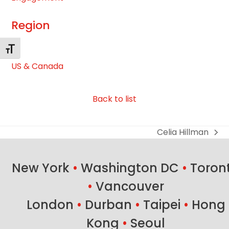
Region
Alternar tamaño de letra
US & Canada
Back to list
Celia Hillman
next
post:
New York
•
Washington DC
•
Toron
•
Vancouver
London
•
Durban
•
Taipei
•
Hong
Kong
•
Seoul