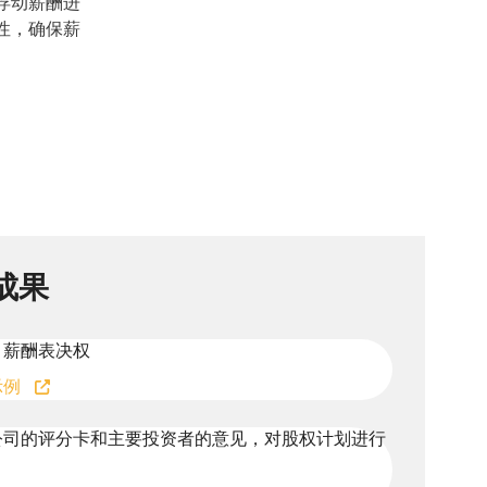
Shoul
浮动薪酬进
Condu
性，确保薪
Post-
Share
Meeti
Enga
成果
/ 薪酬表决权
示例
公司的评分卡和主要投资者的意见，对股权计划进行