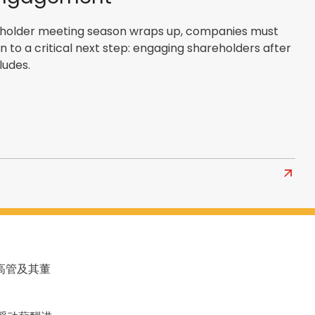
eholder meeting season wraps up, companies must
on to a critical next step: engaging shareholders after
ludes.
Read
more
about
5
Reaso
Why
于高管及其董
Public
Comp