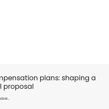
mpensation plans: shaping a
l proposal
have…