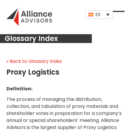
Skip
to
ES
content
Open
Close
mobi
mobi
Glossary Index
men
men
« Back to Glossary Index
Proxy Logistics
Definition:
The process of managing the distribution,
collection, and tabulation of proxy materials and
shareholder votes in preparation for a company’s
annual or special shareholders’ meeting. Alliance
Advisors is the largest supplier of Proxy Logistics