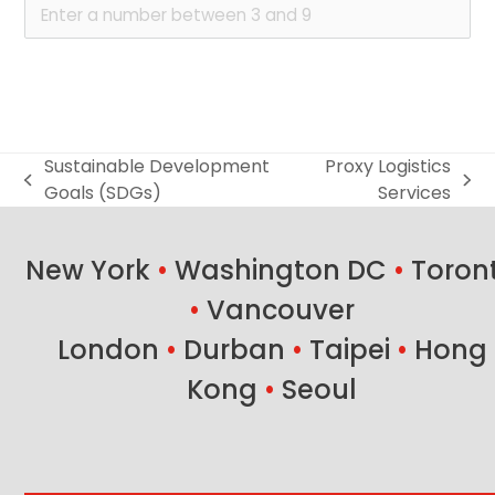
Sustainable Development
Proxy Logistics
previous
next
Goals (SDGs)
Services
post:
post:
New York
•
Washington DC
•
Toron
•
Vancouver
London
•
Durban
•
Taipei
•
Hong
Kong
•
Seoul