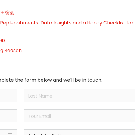
主総会
 Replenishments: Data Insights and a Handy Checklist for
tes
ng Season
plete the form below and we'll be in touch.