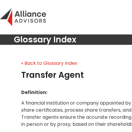
Skip
to
content
Glossary Index
« Back to Glossary Index
Transfer Agent
Definition:
A financial institution or company appointed by 
share certificates, process share transfers, an
Transfer agents ensure the accurate recording 
in person or by proxy, based on their shareholdi