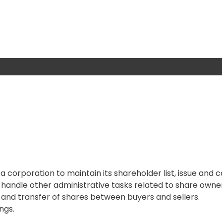
a corporation to maintain its shareholder list, issue and 
d handle other administrative tasks related to share owne
and transfer of shares between buyers and sellers.
ngs.