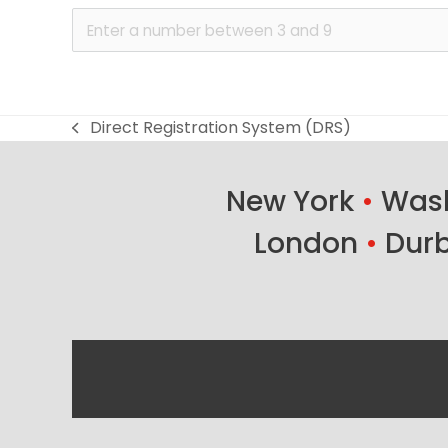
Direct Registration System (DRS)
previous
post:
New York
•
Wash
London
•
Dur