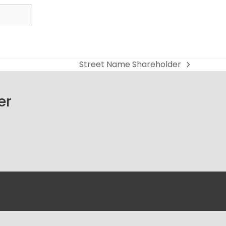
Street Name Shareholder
next
post:
er