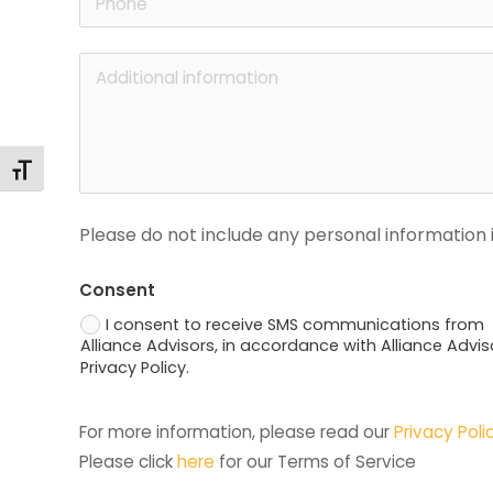
Toggle Font size
Please do not include any personal information i
Consent
I consent to receive SMS communications from
Alliance Advisors, in accordance with Alliance Advis
Privacy Policy.
For more information, please read our 
Privacy Poli
Please click 
here
 for our Terms of Service