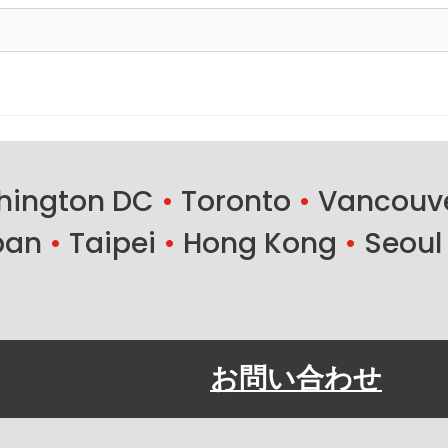
ington DC
•
Toronto
•
Vancouv
ban
•
Taipei
•
Hong Kong
•
Seoul
お問い合わせ