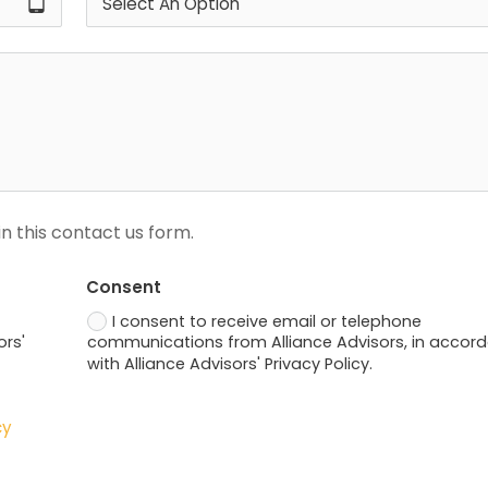
tablet_android
n this contact us form.
Consent
I consent to receive email or telephone
ors'
communications from Alliance Advisors, in accor
with Alliance Advisors' Privacy Policy.
cy