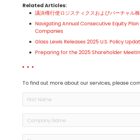
Related Articles:
議決権行使ロジスティクスおよびバーチャル株
Navigating Annual Consecutive Equity Plan
Companies
Glass Lewis Releases 2025 U.S. Policy Upda
Preparing for the 2025 Shareholder Meeti
To find out more about our services, please com