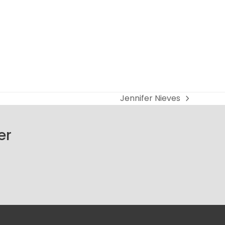
Jennifer Nieves
next
post:
er