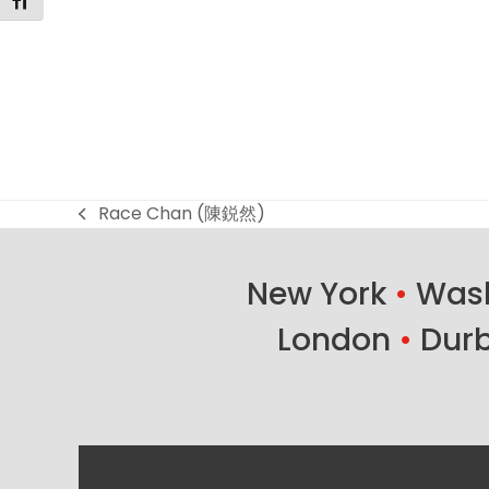
Changer la taille de la police
Race Chan (陳鋭然)
previous
post:
New York
•
Wash
London
•
Dur