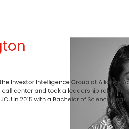
gton
e Investor Intelligence Group at Alliance Adv
nce call center and took a leadership role i
CU in 2015 with a Bachelor of Science degre