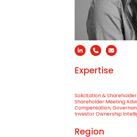
Linkedin
N°
Email
téléphone
Expertise
Solicitation & Sharehold
Shareholder Meeting Adv
Compensation, Governance
Investor Ownership Intell
Region