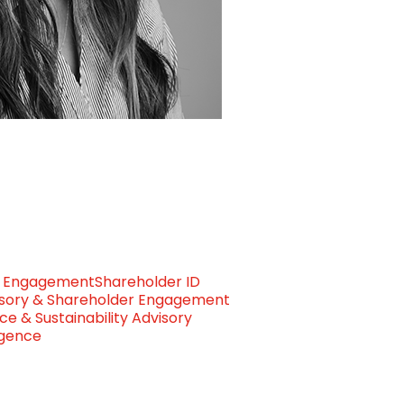
er Engagement
Shareholder ID
isory & Shareholder Engagement
 & Sustainability Advisory
igence