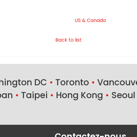
US & Canada
Back to list
ington DC
•
Toronto
•
Vancouv
ban
•
Taipei
•
Hong Kong
•
Seoul
Contactez-nous