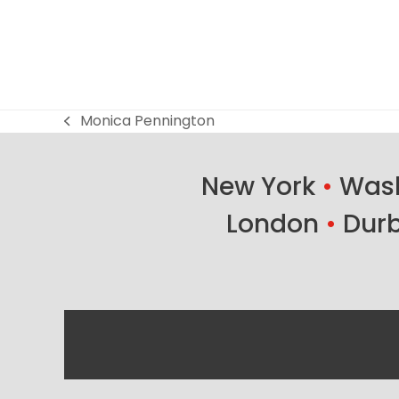
Monica Pennington
previous
post:
New York
•
Wash
London
•
Dur