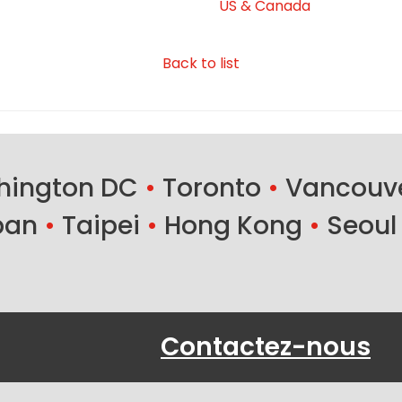
US & Canada
Back to list
ington DC
•
Toronto
•
Vancouv
ban
•
Taipei
•
Hong Kong
•
Seoul
Contactez-nous