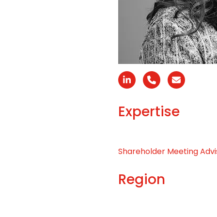
Linkedin
N°
Email
téléphone
Expertise
Shareholder Meeting Adv
Region