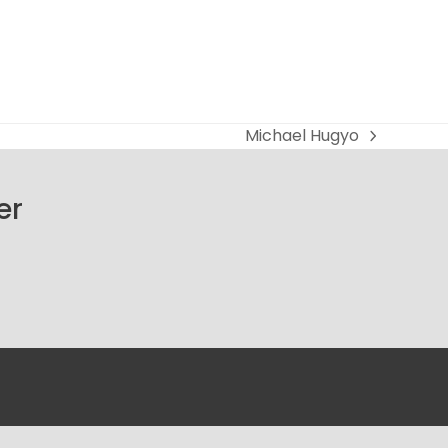
Michael Hugyo
next
post:
er