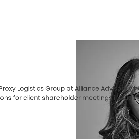
Proxy Logistics Group at Alliance Advisors w
s for client shareholder meetings including