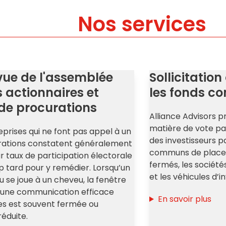
Nos services
vue de l'assemblée
Sollicitatio
 actionnaires et
les fonds 
n de procurations
Alliance Advisors p
matière de vote p
eprises qui ne font pas appel à un
des investisseurs pa
curations constatent généralement
communs de placeme
ur taux de participation électorale
fermés, les socié
rop tard pour y remédier. Lorsqu’un
et les véhicules d’i
u se joue à un cheveu, la fenêtre
 une communication efficace
En savoir plus
res est souvent fermée ou
éduite.