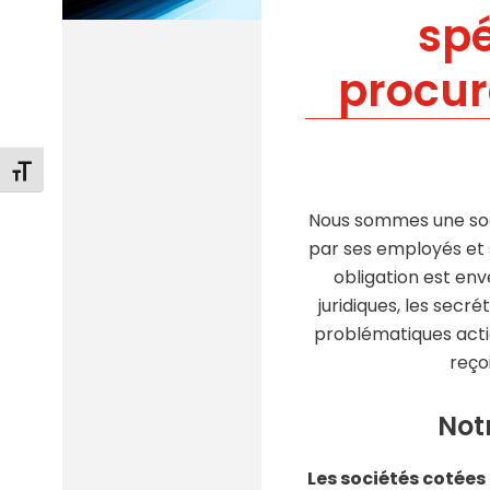
spé
procur
Changer la taille de la police
Nous sommes une soc
par ses employés et s
obligation est enve
juridiques, les secr
problématiques actio
reço
Notr
Les sociétés cotées