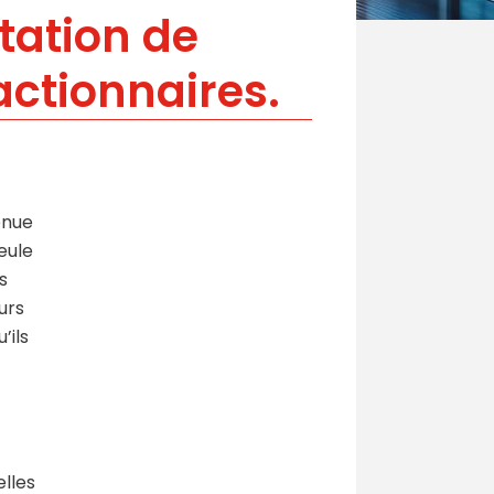
itation de
actionnaires.
enue
eule
s
urs
’ils
lles