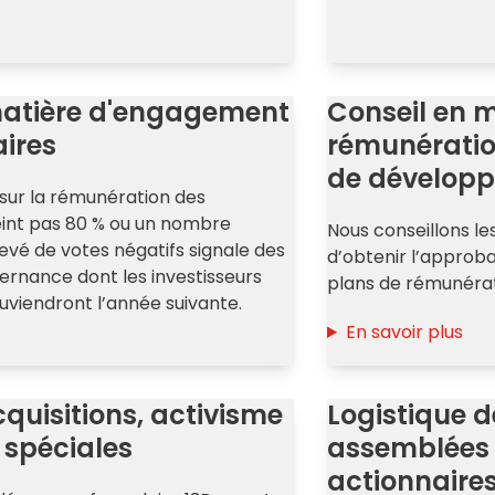
matière d'engagement
Conseil en m
ires
rémunératio
de dévelop
 sur la rémunération des
teint pas 80 % ou un nombre
Nous conseillons le
evé de votes négatifs signale des
d’obtenir l’approba
rnance dont les investisseurs
plans de rémunérat
ouviendront l’année suivante.
En savoir plus
cquisitions, activisme
Logistique d
s spéciales
assemblées v
actionnaire