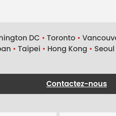
ington DC
•
Toronto
•
Vancouv
ban
•
Taipei
•
Hong Kong
•
Seoul
Contactez-nous