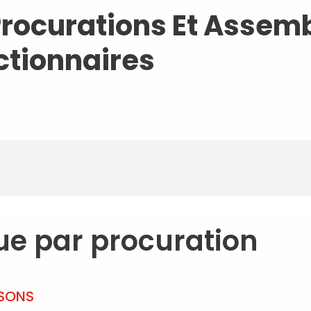
Procurations Et Assem
ctionnaires
ue par procuration
ISONS