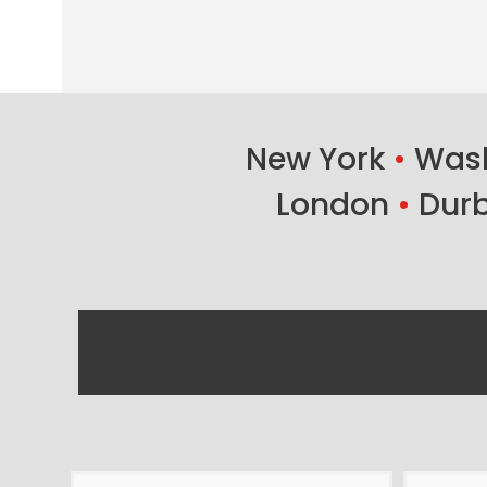
New York
•
Wash
London
•
Dur