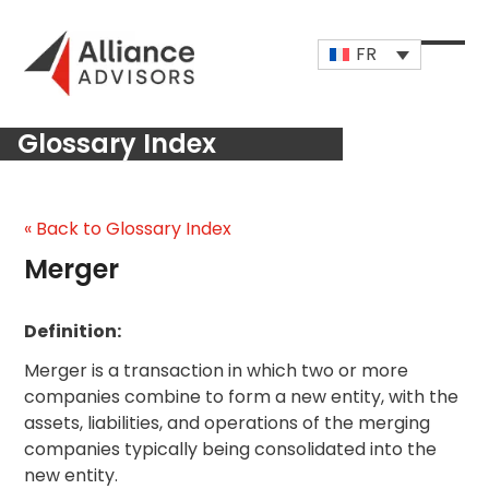
Skip
to
FR
content
Open
Close
mobi
mobi
Glossary Index
men
men
« Back to Glossary Index
Merger
Definition:
Merger is a transaction in which two or more
companies combine to form a new entity, with the
assets, liabilities, and operations of the merging
companies typically being consolidated into the
new entity.