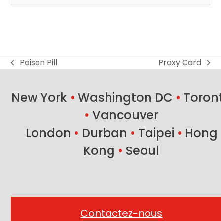
Poison Pill
Proxy Card
previous
next
post:
post:
New York
•
Washington DC
•
Toron
•
Vancouver
London
•
Durban
•
Taipei
•
Hong
Kong
•
Seoul
Contactez-nous