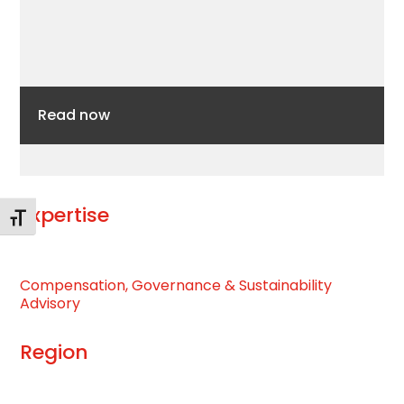
right
arrow
keys
to
access
the
Read now
carousel
navigation
buttons
Expertise
Alternar tamaño de letra
Compensation, Governance & Sustainability
Advisory
Region