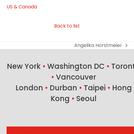
US & Canada
Back to list
Angelika Horstmeier
next
post:
New York
•
Washington DC
•
Toron
•
Vancouver
London
•
Durban
•
Taipei
•
Hong
Kong
•
Seoul