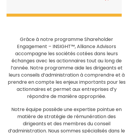
En
savoir
plus
about
5
Reasons
Grâce à notre programme
Shareholder
Why
Engagement
– INSIGHT™, Alliance Advisors
Public
accompagne les sociétés cotées dans leurs
Companies
échanges avec les actionnaires tout au long de
Should
l’année. Notre programme aide les dirigeants et
Conduct
leurs conseils d’administration à comprendre et à
Post-
prendre en compte les enjeux importants pour les
Shareholder
actionnaires et permet aux entreprises d’y
Meeting
répondre de manière appropriée.
Engagemen
Notre équipe possède une expertise pointue en
matière de stratégie de rémunération des
dirigeants et des membres du conseil
d’administration. Nous sommes spécialisés dans le