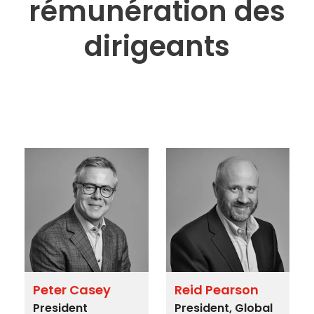
rémunération des
dirigeants
Peter Casey
Reid Pearson
President
President, Global