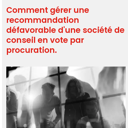
Comment gérer une
recommandation
défavorable d'une société de
conseil en vote par
procuration.