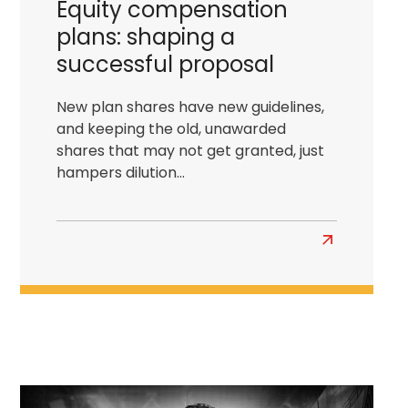
Equity compensation
plans: shaping a
successful proposal
New plan shares have new guidelines,
and keeping the old, unawarded
shares that may not get granted, just
hampers dilution…
En
savoir
plus
about
Equity
compensati
plans:
shaping