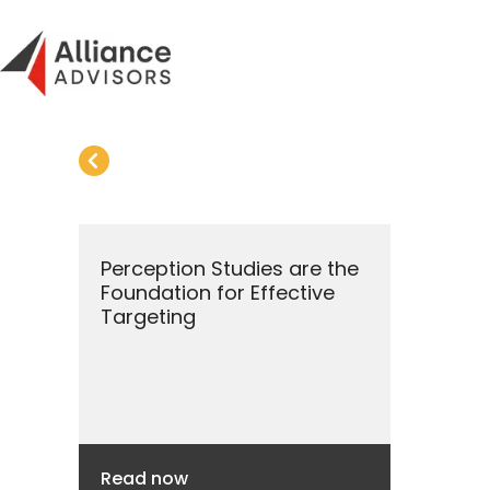
Skip
to
content
John Heilshorn
Perception Studies are the
Foundation for Effective
Targeting
Read now