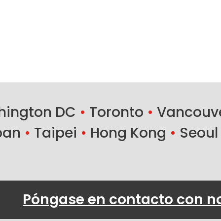
ington DC
•
Toronto
•
Vancouv
ban
•
Taipei
•
Hong Kong
•
Seoul
Póngase en contacto con n