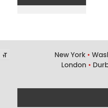
New York
•
Wash
Alternar tamaño de letra
London
•
Dur