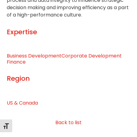
process and data integrity to influence strategic
decision making and improving efficiency as a part
of a high-performance culture.
Expertise
Business Development
Corporate Development
Finance
Region
US & Canada
Back to list
Toggle Font size