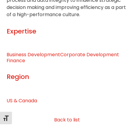
process and data integrity to influence strategic
decision making and improving efficiency as a part
of a high-performance culture.
Expertise
Business Development
Corporate Development
Finance
Region
US & Canada
Toggle Font size
Back to list