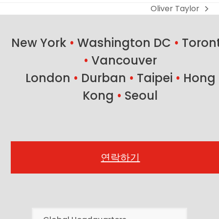
Oliver Taylor
next
post:
New York
•
Washington DC
•
Toron
•
Vancouver
London
•
Durban
•
Taipei
•
Hong
Kong
•
Seoul
연락하기