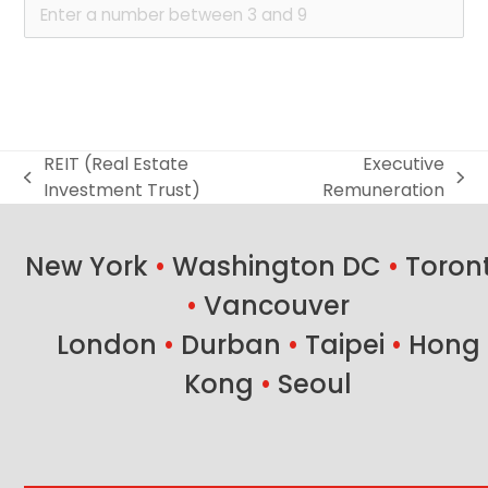
REIT (Real Estate
Executive
previous
next
Investment Trust)
Remuneration
post:
post:
New York
•
Washington DC
•
Toron
•
Vancouver
London
•
Durban
•
Taipei
•
Hong
Kong
•
Seoul