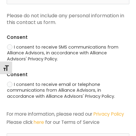
Please do not include any personal information in 
this contact us form.
Consent
I consent to receive SMS communications from
Alliance Advisors, in accordance with Alliance
Advisors' Privacy Policy.
Toggle Font size
Consent
I consent to receive email or telephone
communications from Alliance Advisors, in
accordance with Alliance Advisors' Privacy Policy.
For more information, please read our 
Privacy Policy
Please click 
here
 for our Terms of Service