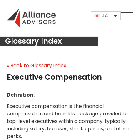
Skip
to
JA
content
Open
Close
mobi
mobi
Glossary Index
men
men
« Back to Glossary Index
Executive Compensation
Definition:
Executive compensation is the financial
compensation and benefits package provided to
top-level executives within a company, typically
including salary, bonuses, stock options, and other
perks.