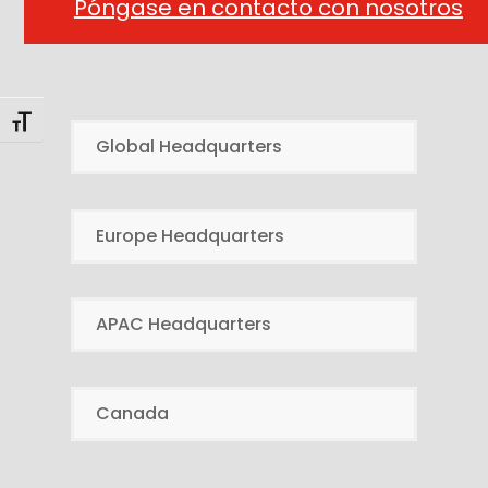
Póngase en contacto con nosotros
Alternar tamaño de letra
Global Headquarters
Europe Headquarters
APAC Headquarters
Canada