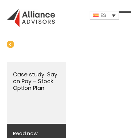
Skip
to
ES
content
Open
Close
mobi
mobi
men
men
Proxy Logistics
Case study: Say
on Pay – Stock
Option Plan
Read now