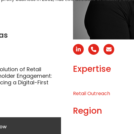
ras
Linkedin
Phone
Email
Number
Expertise
olution of Retail
holder Engagement:
ing a Digital-First
Retail Outreach
Region
now