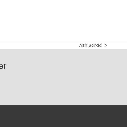
Ash Borad
next
post:
er