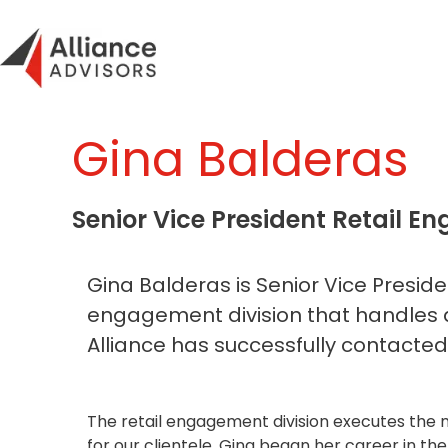
Skip
to
content
Gina Balderas
Senior Vice President Retail 
Gina Balderas is Senior Vice Preside
engagement division that handles al
Alliance has successfully contacted 
The retail engagement division executes the 
for our clientele. Gina began her career in th