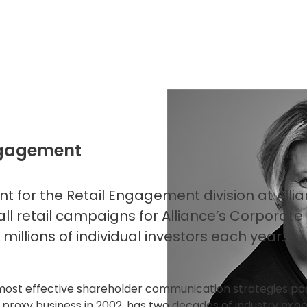
Engagement
nt for the Retail Engagement division at All
l retail campaigns for Alliance’s Corporate 
millions of individual investors each year.
most effective shareholder communication strategies po
e proxy business in 2002, has two decades of industry exper