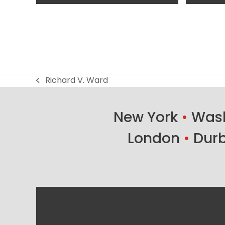
navigation
buttons
Richard V. Ward
previous
post:
New York
•
Wash
London
•
Dur