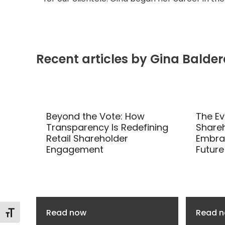
Recent articles by Gina Balde
Use
the
Beyond the Vote: How
The Ev
left
Transparency Is Redefining
Share
and
Retail Shareholder
Embrac
Engagement
Future
right
arrow
keys
to
access
the
Read now
Read 
Toggle Font size
carousel