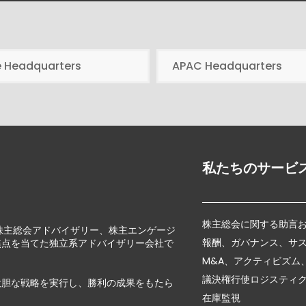
e Headquarters
APAC Headquarters
私たちのサービ
株主総会に関する助言
じて、株主総会アドバイザリー、株主エンゲージ
報酬、ガバナンス、サ
焦点を当てた独立系アドバイザリー会社で
M&A、アクティビズム
議決権行使ロジスティ
大胆な戦略を実行し、勝利の成果をもたら
在庫監視