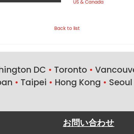
US & Canada
Back to list
ington DC
•
Toronto
•
Vancouv
ban
•
Taipei
•
Hong Kong
•
Seoul
お問い合わせ