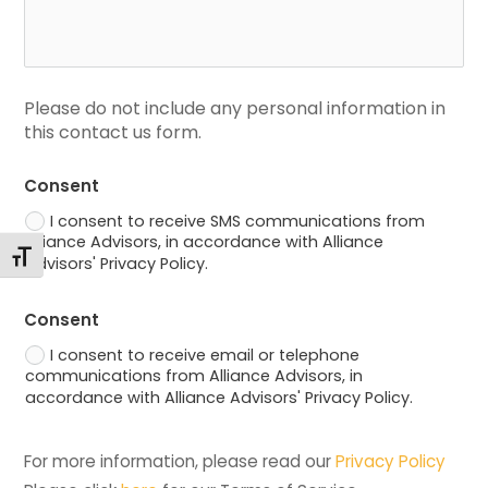
Please do not include any personal information in 
this contact us form.
Consent
I consent to receive SMS communications from
Alliance Advisors, in accordance with Alliance
Toggle Font size
Advisors' Privacy Policy.
Consent
I consent to receive email or telephone
communications from Alliance Advisors, in
accordance with Alliance Advisors' Privacy Policy.
For more information, please read our 
Privacy Policy