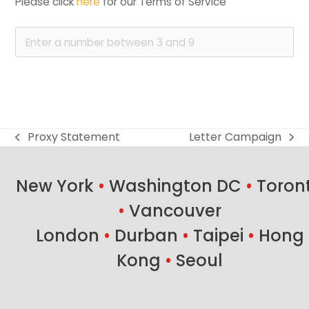
Please click 
here
 for our Terms of Service
Proxy Statement
Letter Campaign
previous
next
post:
post:
New York
•
Washington DC
•
Toron
•
Vancouver
London
•
Durban
•
Taipei
•
Hong
Kong
•
Seoul