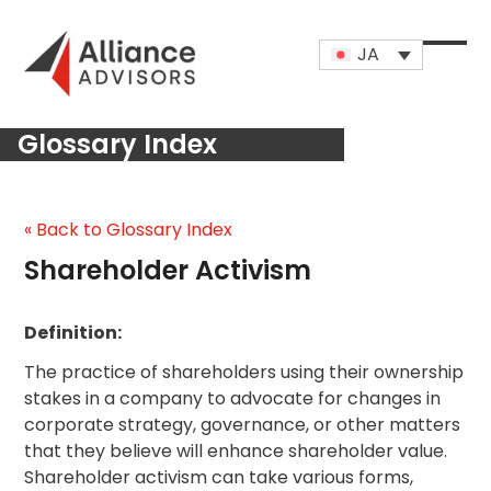
Skip
to
JA
content
Open
Close
mobi
mobi
Glossary Index
men
men
« Back to Glossary Index
Shareholder Activism
Definition:
The practice of shareholders using their ownership
stakes in a company to advocate for changes in
corporate strategy, governance, or other matters
that they believe will enhance shareholder value.
Shareholder activism can take various forms,