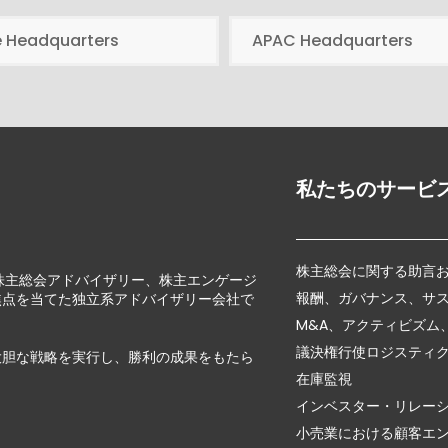
e Headquarters
APAC Headquarters
私たちのサービ
株主総会に関する助言
じて、株主総会アドバイザリー、株主エンゲージ
報酬、ガバナンス、サ
焦点を当てた独立系アドバイザリー会社で
M&A、アクティビズム
議決権行使ロジスティ
大胆な戦略を実行し、勝利の成果をもたら
在庫監視
インベスター・リレー
小売業における顧客エ