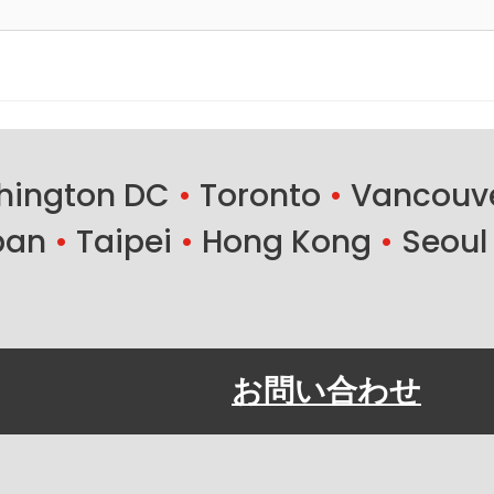
ington DC
•
Toronto
•
Vancouv
ban
•
Taipei
•
Hong Kong
•
Seoul
お問い合わせ