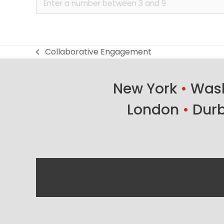
Collaborative Engagement
previous
post:
New York
•
Wash
London
•
Dur