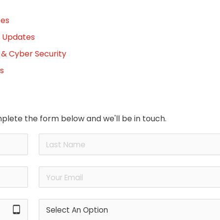
tes
y Updates
 & Cyber Security
s
plete the form below and we'll be in touch.
tablet_android