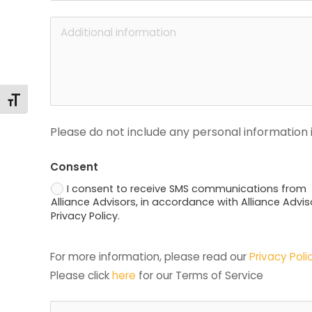
Toggle Font size
Please do not include any personal information i
Consent
I consent to receive SMS communications from
Alliance Advisors, in accordance with Alliance Advis
Privacy Policy.
For more information, please read our 
Privacy Poli
Please click 
here
 for our Terms of Service