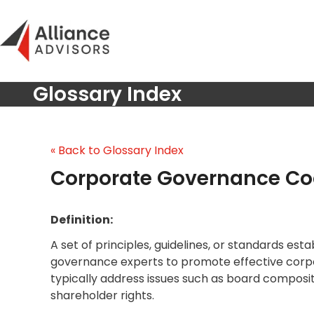
Skip
to
content
Glossary Index
« Back to Glossary Index
Corporate Governance C
Definition:
A set of principles, guidelines, or standards esta
governance experts to promote effective cor
typically address issues such as board composi
shareholder rights.