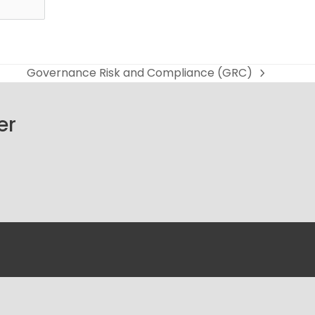
Governance Risk and Compliance (GRC)
next
post:
er