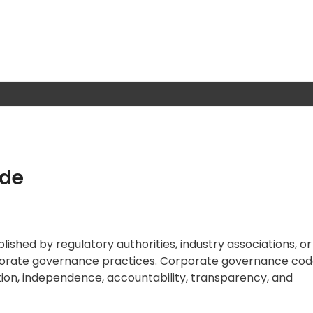
ode
blished by regulatory authorities, industry associations, or
porate governance practices. Corporate governance cod
tion, independence, accountability, transparency, and