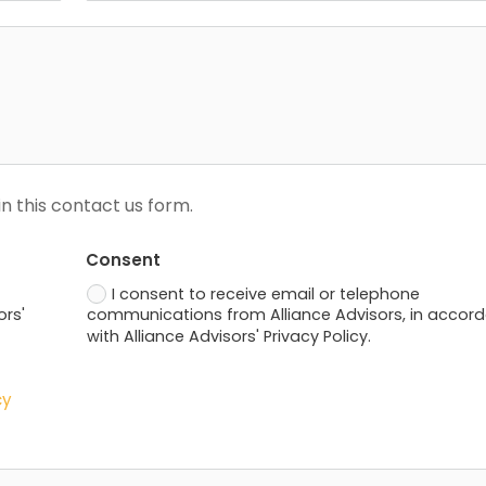
n this contact us form.
Consent
I consent to receive email or telephone
ors'
communications from Alliance Advisors, in accor
with Alliance Advisors' Privacy Policy.
cy