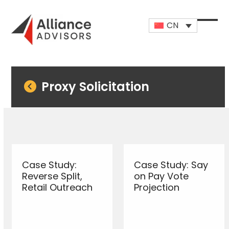
Skip
to
CN
content
Open
Close
mobi
mobi
men
men
Proxy Solicitation
Case Study:
Case Study: Say
Reverse Split,
on Pay Vote
Retail Outreach
Projection