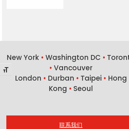
New York
•
Washington DC
•
Toron
•
Vancouver
Toggle Font size
London
•
Durban
•
Taipei
•
Hong
Kong
•
Seoul
联系我们