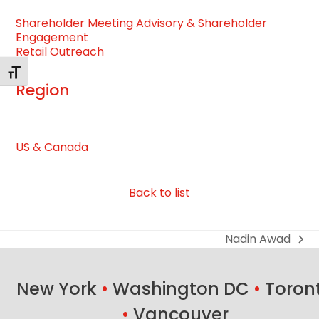
Shareholder Meeting Advisory & Shareholder
Engagement
Retail Outreach
Toggle Font size
Region
US & Canada
Back to list
Nadin Awad
next
post:
New York
•
Washington DC
•
Toron
•
Vancouver