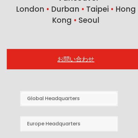
London
•
Durban
•
Taipei
•
Hong
Kong
•
Seoul
お問い合わせ
Global Headquarters
Europe Headquarters