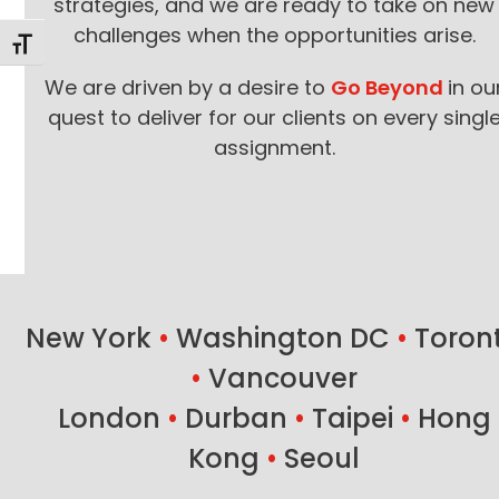
strategies, and we are ready to take on new
challenges when the opportunities arise.
Toggle Font size
We are driven by a desire to
Go Beyond
in ou
quest to deliver for our clients on every singl
assignment.
New York
•
Washington DC
•
Toron
•
Vancouver
London
•
Durban
•
Taipei
•
Hong
Kong
•
Seoul