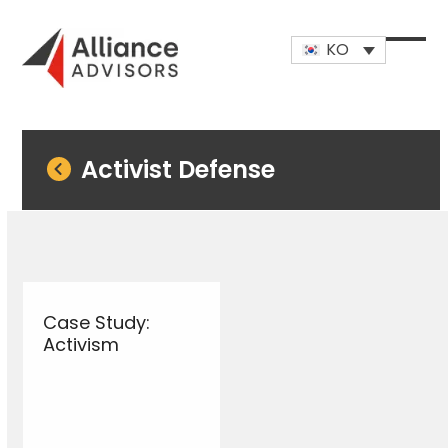
Skip
to
KO
content
Open
Close
mobi
mobi
men
men
Activist Defense
Case Study:
Activism