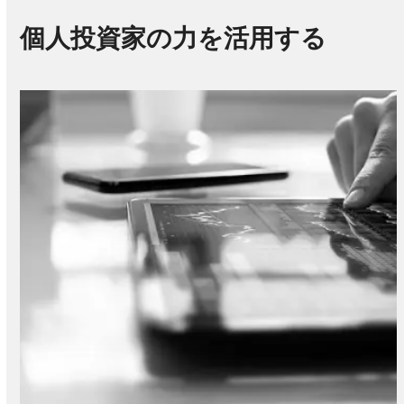
price
moveme
個人投資家の力を活用する
a
playboo
for
public
compan
executiv
and
boards