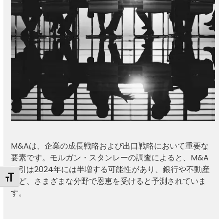
M&Aは、企業の成長戦略および出口戦略において重要な
要素です。モルガン・スタンレーの調査によると、M&A
取引は2024年には半増する可能性があり、銀行や不動産
Toggle Font size
など、さまざまな分野で恩恵を受けると予測されていま
す。