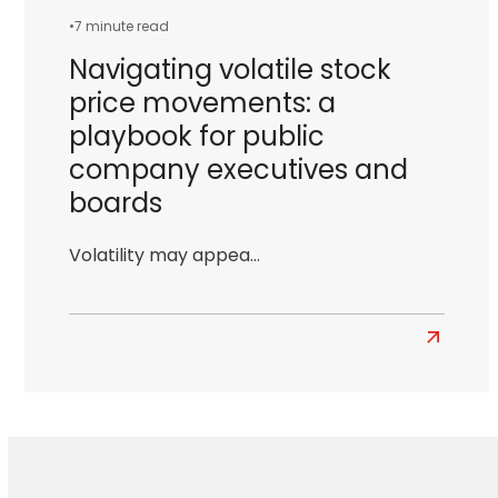
•
7 minute read
Navigating volatile stock
price movements: a
playbook for public
company executives and
boards
Volatility may appea…
Read
more
about
Navigati
volatile
stock