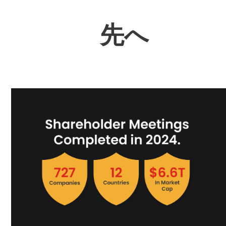
Skip
to
先へ
content