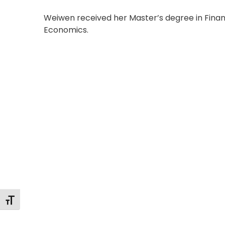
Weiwen received her Master’s degree in Financ
Economics.
Toggle Font size