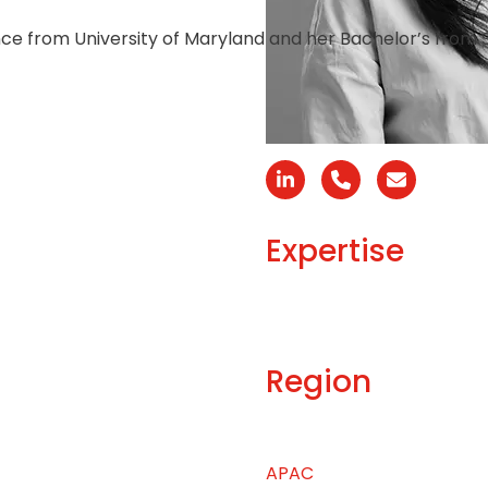
e from University of Maryland and her Bachelor’s from S
Linkedin
Phone
Email
Number
Expertise
Region
APAC