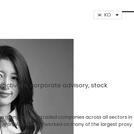
KO
Op
Clo
mob
mob
me
me
 activism, corporate advisory, stock
s to many publicly-traded companies across all sectors in
cent years Weiwen has worked on many of the largest proxy