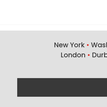
New York
•
Wash
London
•
Dur