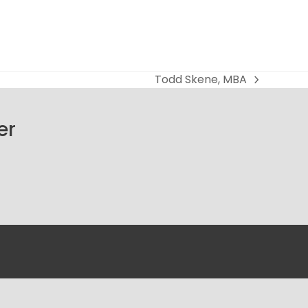
Todd Skene, MBA
next
post:
er