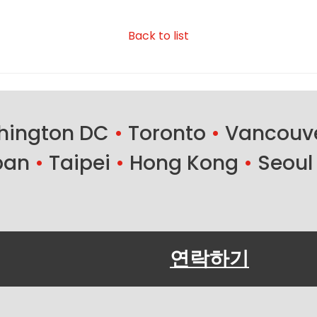
Back to list
ington DC
•
Toronto
•
Vancouv
ban
•
Taipei
•
Hong Kong
•
Seoul
연락하기