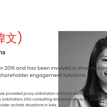
顧瑋文)
ns
in 2016 and has been involved in shareholder
nd shareholder engagement functions.
 has provided proxy solicitation and ESG advisory service
oxy solicitation, ESG consulting and other services. In re
er activist situations in Asia.