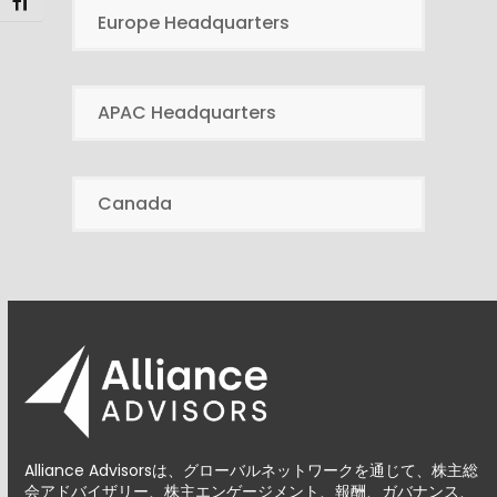
Toggle Font size
Europe Headquarters
APAC Headquarters
Canada
Alliance Advisorsは、グローバルネットワークを通じて、株主総
会アドバイザリー、株主エンゲージメント、報酬、ガバナンス、