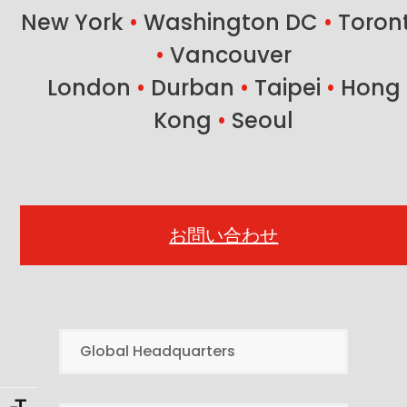
New York
•
Washington DC
•
Toron
•
Vancouver
London
•
Durban
•
Taipei
•
Hong
Kong
•
Seoul
お問い合わせ
Global Headquarters