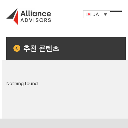
Skip
to
JA
content
Open
Close
mobi
mobi
men
men
추천 콘텐츠
Nothing found.