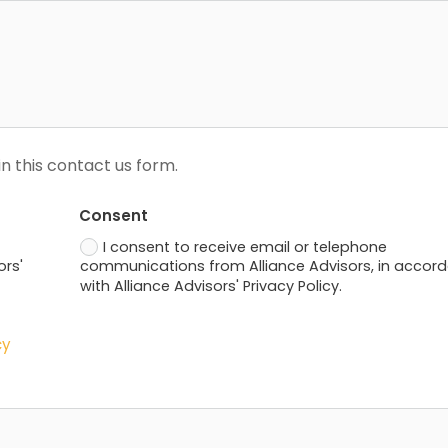
n this contact us form.
Consent
I consent to receive email or telephone
ors'
communications from Alliance Advisors, in accor
with Alliance Advisors' Privacy Policy.
cy