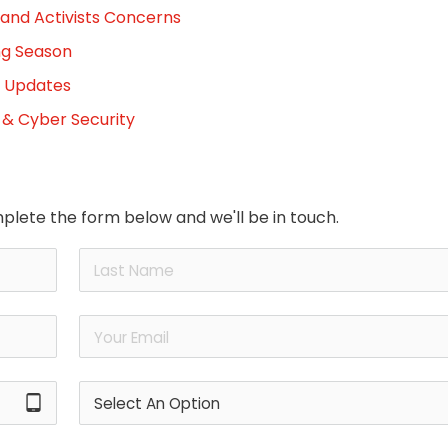
g and Activists Concerns
ng Season
y Updates
 & Cyber Security
plete the form below and we'll be in touch.
tablet_android