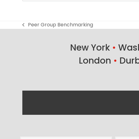
Peer Group Benchmarking
previous
post:
New York
•
Wash
London
•
Dur