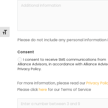
Toggle Font size
Please do not include any personal information i
Consent
I consent to receive SMS communications from
Alliance Advisors, in accordance with Alliance Advis
Privacy Policy.
For more information, please read our 
Privacy Poli
Please click 
here
 for our Terms of Service