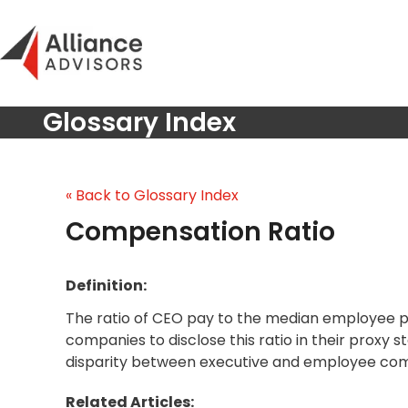
Skip
to
content
Glossary Index
« Back to Glossary Index
Compensation Ratio
Definition:
The ratio of CEO pay to the median employee 
companies to disclose this ratio in their proxy s
disparity between executive and employee com
Related Articles: