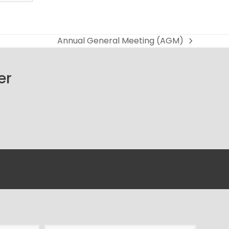
Annual General Meeting (AGM)
next
post:
er