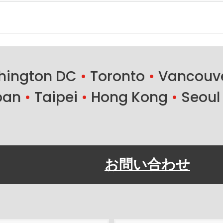
ington DC
•
Toronto
•
Vancouv
ban
•
Taipei
•
Hong Kong
•
Seoul
お問い合わせ