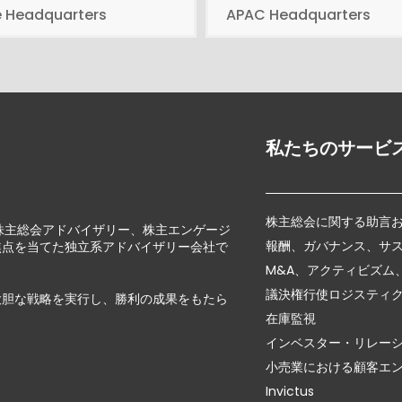
e Headquarters
APAC Headquarters
私たちのサービ
株主総会に関する助言
じて、株主総会アドバイザリー、株主エンゲージ
報酬、ガバナンス、サ
焦点を当てた独立系アドバイザリー会社で
M&A、アクティビズム
議決権行使ロジスティ
大胆な戦略を実行し、勝利の成果をもたら
在庫監視
インベスター・リレー
小売業における顧客エ
Invictus