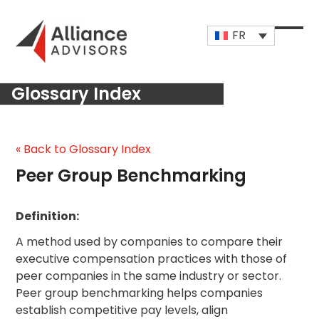
Skip
to
FR
content
Open
Close
mobi
mobi
Glossary Index
men
men
« Back to Glossary Index
Peer Group Benchmarking
Definition:
A method used by companies to compare their
executive compensation practices with those of
peer companies in the same industry or sector.
Peer group benchmarking helps companies
establish competitive pay levels, align