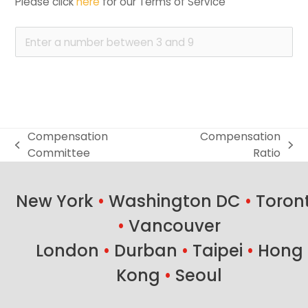
Please click 
here
 for our Terms of Service
Compensation
Compensation
previous
next
Committee
Ratio
post:
post:
New York
•
Washington DC
•
Toron
•
Vancouver
London
•
Durban
•
Taipei
•
Hong
Kong
•
Seoul