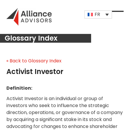
Skip
to
FR
content
Open
Close
mobi
mobi
Glossary Index
men
men
« Back to Glossary Index
Activist Investor
Definition:
Activist Investor is an individual or group of
investors who seek to influence the strategic
direction, operations, or governance of a company
by acquiring a significant stake in its stock and
advocating for changes to enhance shareholder