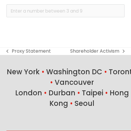
Proxy Statement
Shareholder Activism
previous
next
post:
post:
New York
•
Washington DC
•
Toron
•
Vancouver
London
•
Durban
•
Taipei
•
Hong
Kong
•
Seoul