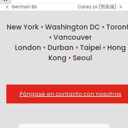
German Bú
Carey Lo (勞嘉儀)
previous
next
post:
post:
New York
•
Washington DC
•
Toron
•
Vancouver
London
•
Durban
•
Taipei
•
Hong
Kong
•
Seoul
Póngase en contacto con nosotros