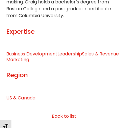
making. Craig holds a bachelor’s degree from
Boston College and a postgraduate certificate
from Columbia University.
Expertise
Business Development
Leadership
Sales & Revenue
Marketing
Region
US & Canada
Back to list
Alternar tamaño de letra