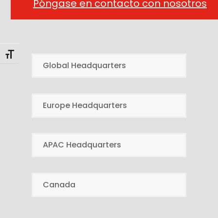
Póngase en contacto con nosotros
Alternar tamaño de letra
Global Headquarters
Europe Headquarters
APAC Headquarters
Canada