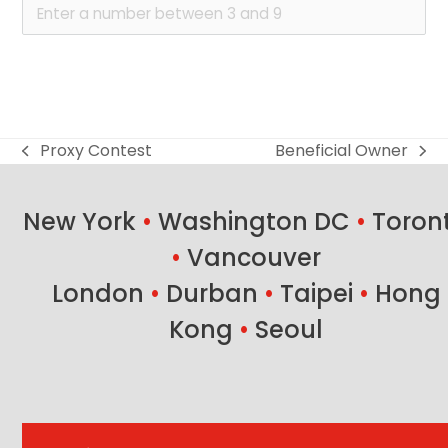
Proxy Contest
Beneficial Owner
previous
next
post:
post:
New York
•
Washington DC
•
Toron
•
Vancouver
London
•
Durban
•
Taipei
•
Hong
Kong
•
Seoul