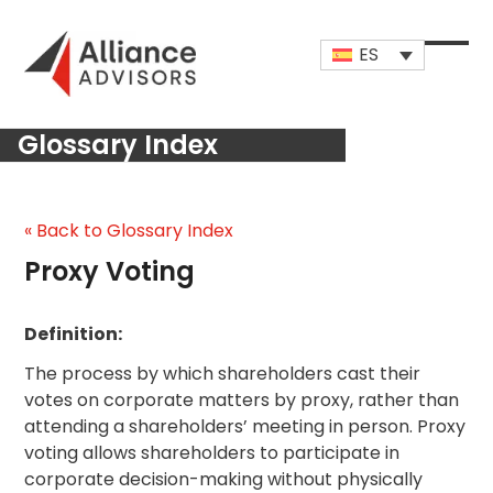
Skip
to
ES
content
Open
Close
mobi
mobi
Glossary Index
men
men
« Back to Glossary Index
Proxy Voting
Definition:
The process by which shareholders cast their
votes on corporate matters by proxy, rather than
attending a shareholders’ meeting in person. Proxy
voting allows shareholders to participate in
corporate decision-making without physically